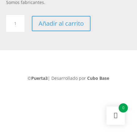
Somos fabricantes.
Chapas-
Añadir al carrito
Retro-
Vintage-
Musica-
MUS054
cantidad
©
Puerta3
| Desarrollado por
Cubo Base
0