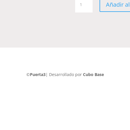
Añadir al
Retro-
Vintage-
Comics-
COM022
cantidad
©
Puerta3
| Desarrollado por
Cubo Base