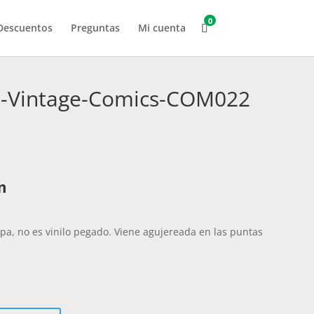
0
Descuentos
Preguntas
Mi cuenta
o-Vintage-Comics-COM022
m
a, no es vinilo pegado. Viene agujereada en las puntas