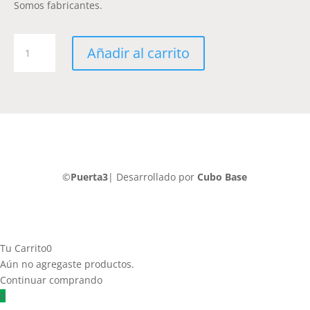
Somos fabricantes.
Chapas-
Añadir al carrito
Retro-
Vintage-
Cine-
CIN039
cantidad
©
Puerta3
| Desarrollado por
Cubo Base
Tu Carrito
0
Aún no agregaste productos.
Continuar comprando
0